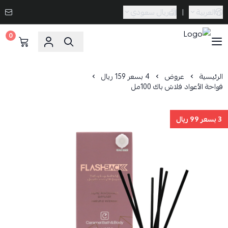
العربية
|
ريال سعودي
0
Caramel Bath & Body
الرئيسية
عروض
4 بسعر 159 ريال
فواحة الأعواد فلاش باك 100مل
3 بسعر 99 ريال