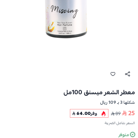
معطر الشعر ميسنق 100مل
شكلها 3 بـ 109 ريال
25
89
وفر
64.00
السعر شامل الضريبة
متوفر