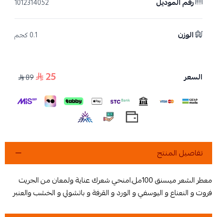
رقم الموديل
1012314052
الوزن
0.1 كجم
25
السعر
89
تفاصيل المنتج
معطر الشعر ميسنق 100مل.امنحي شعرك عناية ولمعان من الجريت
فروت و النعناع و اليوسفي و الورد و القرفة و باتشولي و الخشب والعنبر