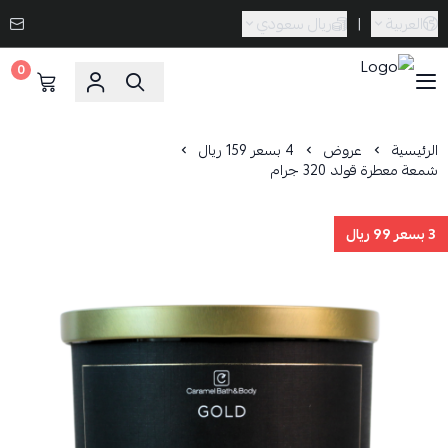
العربية
|
ريال سعودي
0
Caramel Bath & Body
الرئيسية
عروض
4 بسعر 159 ريال
شمعة معطرة قولد 320 جرام
3 بسعر 99 ريال