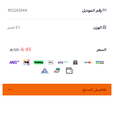
رقم الموديل
1012205044
الوزن
0.1 كجم
45
السعر
120
تفاصيل المنتج