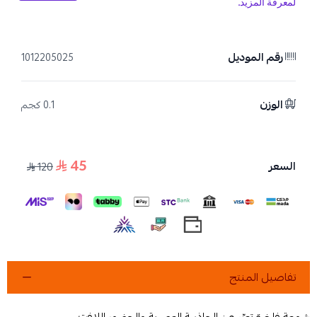
رقم الموديل
1012205025
الوزن
0.1 كجم
45
السعر
120
تفاصيل المنتج