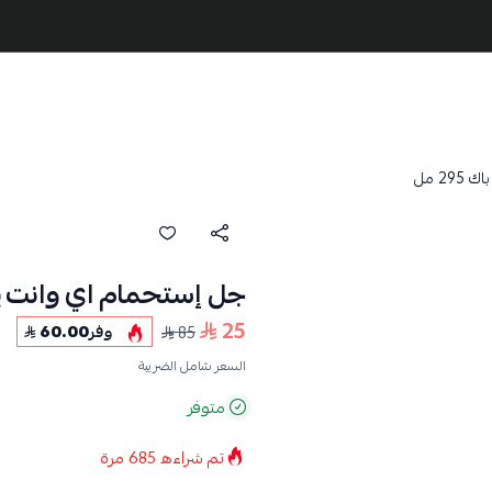
2 مل
جل إستحمام اي وانت يو باك 
25
85
وفر
60.00
السعر شامل الضريبة
متوفر
تم شراءه
685
مرة