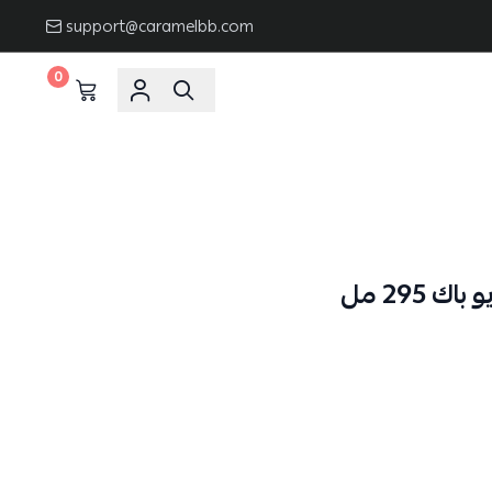
support@caramelbb.com
0
295 مل