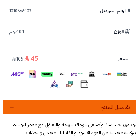
رقم الموديل
1010566003
الوزن
0.1 كجم
45
السعر
105
تفاصيل المنتج
جددي احساسك وأضيفي ليومك البهجة والتفاؤل مع معطر الجسم
بتركيبة منعشة من العود الأسود و الفانيليا المنعش والجذاب