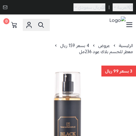
العربية
|
ريال سعودي
0
Caramel Bath & Body
الرئيسية
عروض
4 بسعر 159 ريال
معطر للجسم بلاك عود 236مل
3 بسعر 99 ريال