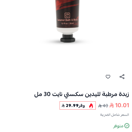
زبدة مرطبة لليدين سكستي نايت 30 مل
10.01
40
وفر
29.99
السعر شامل الضريبة
متوفر