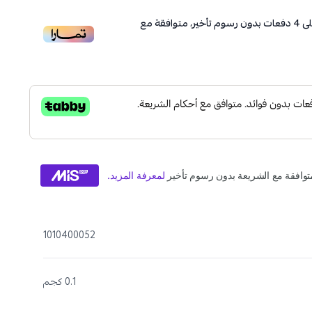
ى
4
دفعات بدون رسوم تأخير، متوافقة مع
1010400052
0.1 كجم