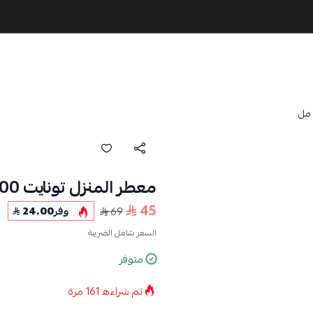
معطر المنزل تونايت 300 مل
45
69
وفر
24.00
السعر شامل الضريبة
متوفر
تم شراءه
161
مرة