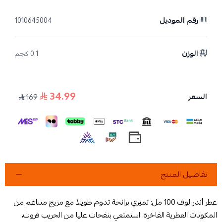
رقم الموديل
1010645004
الوزن
0.1 كجم
34.99
السعر
169
تفاصيل المنتج
عطر أنذر لوف 100 مل: تميزي برائحة تدوم طويلاً مع مزيج متناغم من
المكونات العطرية الفاخرة. استمتعي بنفحات عليا من الجريب فروت،