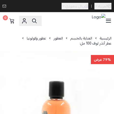
العربية
|
ريال سعودي
0
Caramel Bath & Body
الرئيسية
العناية بالجسم
العطور
عطور وكولونيا
عطر أنذر لوف 100 مل:
79% عرض