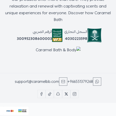
relaxation and renewal with captivating scents and
unique experiences for everyone. Discover how Caramel
Bath
السجل التجاري
الرقم الضريبي
4030223598
300952308600003
support@caramelbb.com
+966551379268