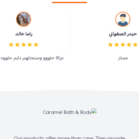
حيدر الصفواني
راما خالد
ممتاز
مراااا حلووو ومنتجاتهم دايم حلووه 
Our products offer more than care; They provide