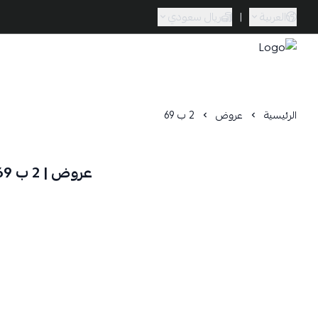
العربية
|
ريال سعودي
Caramel Bath & Body
الرئيسية
عروض
2 ب 69
عروض | 2 ب 69