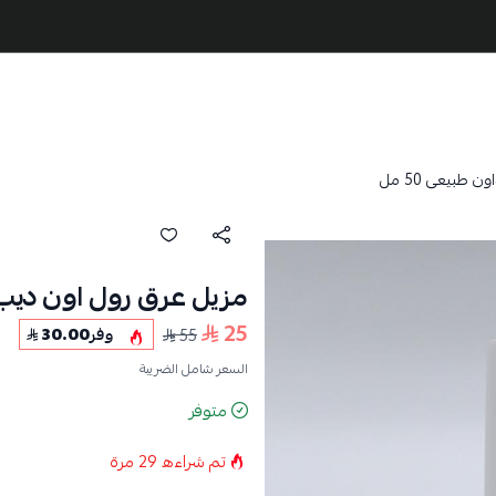
طبيعى 50 مل
مزيل عرق رول اون ديب دا
25
55
وفر
30.00
السعر شامل الضريبة
متوفر
تم شراءه
29
مرة