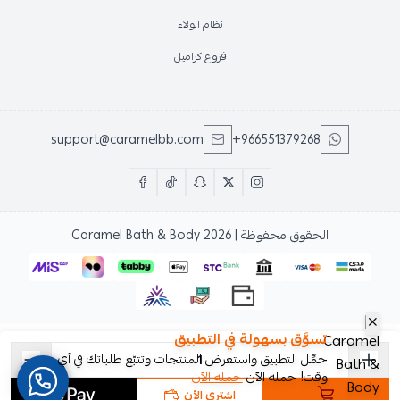
نظام الولاء
فروع كراميل
support@caramelbb.com
+966551379268
الحقوق محفوظة | 2026
Caramel Bath & Body
تسوَّق بسهولة في التطبيق
حمِّل التطبيق واستعرض المنتجات وتتبّع طلباتك في أي
وقت! حمله الآن
حمله الآن
اشتري الآن