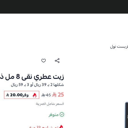
زيت عطري نقى 8 مل ذا فريست نول
شكلها 2 بـ 39 ريال أو 3 بـ 59 ريال
25
45
وفر
20.00
السعر شامل الضريبة
متوفر
تم شراءه
33
مرة