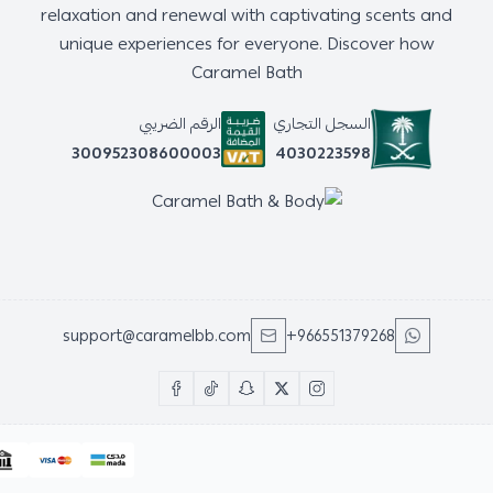
relaxation and renewal with captivating scents and
unique experiences for everyone. Discover how
Caramel Bath
السجل التجاري
الرقم الضريبي
4030223598
300952308600003
support@caramelbb.com
+966551379268