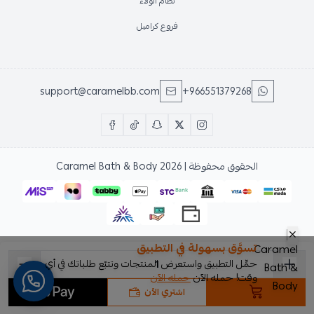
نظام الولاء
فروع كراميل
support@caramelbb.com
+966551379268
الحقوق محفوظة | 2026
Caramel Bath & Body
تسوَّق بسهولة في التطبيق
حمِّل التطبيق واستعرض المنتجات وتتبّع طلباتك في أي
وقت! حمله الآن
حمله الآن
اشتري الآن