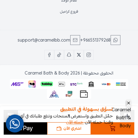
نظام الولاء
فروع كراميل
support@caramelbb.com
+966551379268
الحقوق محفوظة | 2026
Caramel Bath & Body
تسوَّق بسهولة في التطبيق
حمِّل التطبيق واستعرض المنتجات وتتبّع طلباتك في أي
وقت! حمله الآن
حمله الآن
اشتري الآن