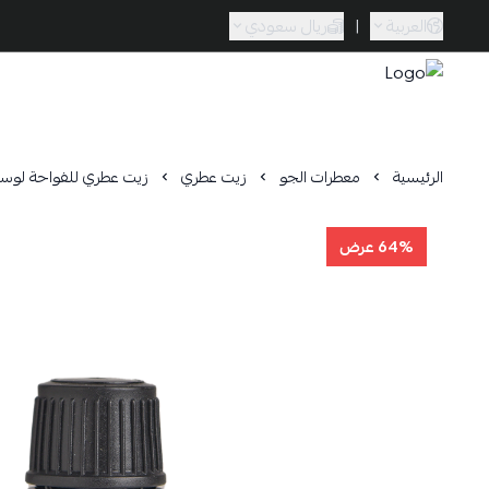
العربية
|
ريال سعودي
Caramel Bath & Body
الرئيسية
معطرات الجو
زيت عطري
زيت عطري للفواحة لوست
64% عرض