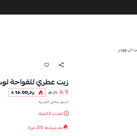
 ان وودز
زيت عطري للفواحة لوس
9
25
وفر
16.00
السعر شامل الضريبة
نفدت الكمية
تم شراءه
230
مرة