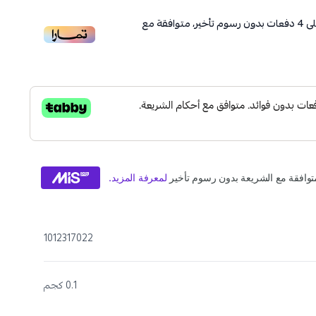
ى
4
دفعات بدون رسوم تأخير، متوافقة مع
1012317022
0.1 كجم