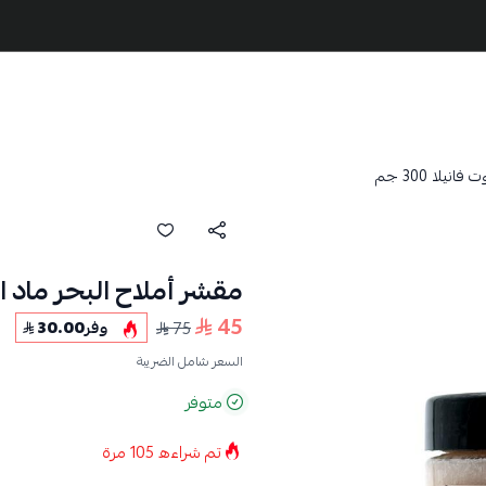
نيلا 300 جم
مقشر أملاح البحر ماد ابوت ف
45
75
وفر
30.00
السعر شامل الضريبة
متوفر
تم شراءه
105
مرة