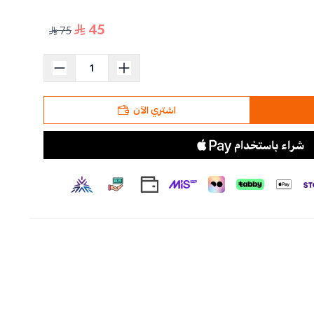
45
75
اشتري الآن