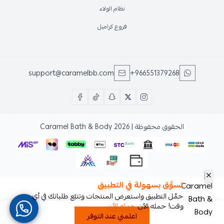
نظام الولاء
فروع كراميل
support@caramelbb.com
+966551379268
الحقوق محفوظة | 2026
Caramel Bath & Body
تسوَّق بسهولة في التطبيق
حمِّل التطبيق واستعرض المنتجات وتتبّع طلباتك في أي
وقت! حمله الآن
حمله الآن
اعلمني عند التوفر