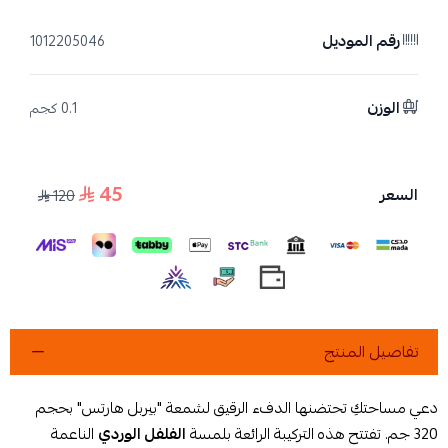
رقم الموديل
1012205046
الوزن
0.1 كجم
45
السعر
120
تفاصيل المنتج
دعي مساحتكِ تحتضنها الدفء الرقيق لشمعة "بيربل هارتس" بحجم
320 جم. تفتتح هذه التركيبة الرائعة بلمسة
الفلفل الوردي
الناعمة