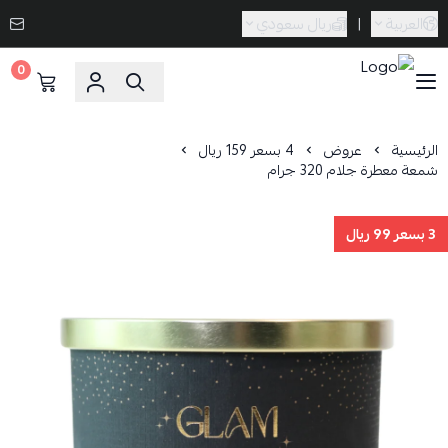
العربية
|
ريال سعودي
0
Caramel Bath & Body
الرئيسية
عروض
4 بسعر 159 ريال
شمعة معطرة جلام 320 جرام
3 بسعر 99 ريال