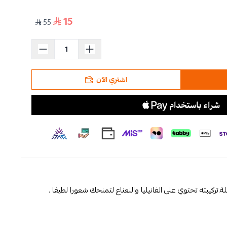
15
55
اشتري الآن
بته تحتوي على الفانيليا والنعناع لتمنحك شعورا لطيفا .