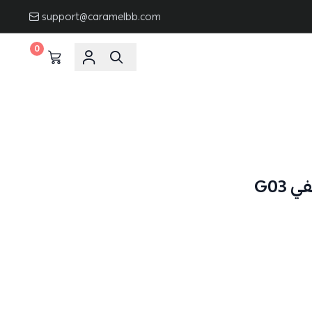
support@caramelbb.com
0
G03