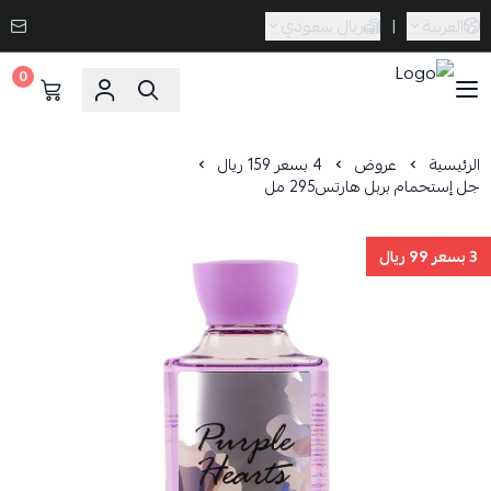
العربية
|
ريال سعودي
0
Caramel Bath & Body
الرئيسية
عروض
4 بسعر 159 ريال
جل إستحمام بربل هارتس295 مل
3 بسعر 99 ريال