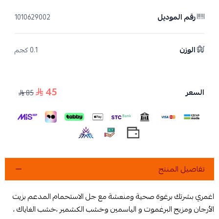
رقم الموديل
1010629002
الوزن
0.1 كجم
45
السعر
85
تفاصيل المنتج
اغمري بشرتك برغوة صحية ومنعشة مع جل الاستحمام المدعم بزيت
الأرجان ومزيج البرغموت و الياسمين وخشب الكشمير ،خشب الغاياك ،