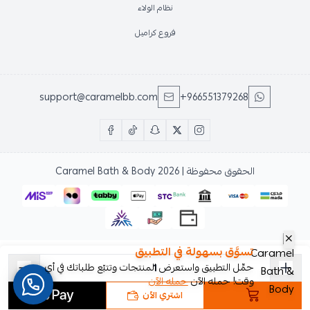
نظام الولاء
فروع كراميل
support@caramelbb.com
+966551379268
الحقوق محفوظة | 2026
Caramel Bath & Body
تسوَّق بسهولة في التطبيق
حمِّل التطبيق واستعرض المنتجات وتتبّع طلباتك في أي
وقت! حمله الآن
حمله الآن
اشتري الآن