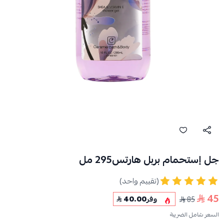
جل إستحمام بربل هارتس295 مل
(تقييم واحد)
45
85
وفر
40.00
السعر شامل الضريبة