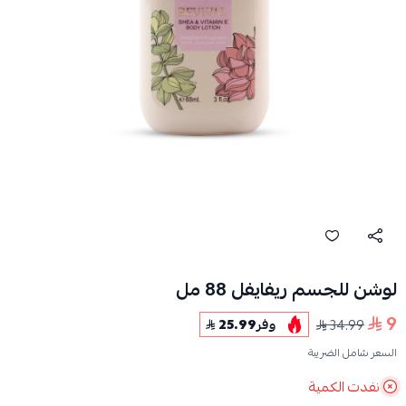
لوشن للجسم ريفايفل 88 مل
9
34.99
وفر
25.99
السعر شامل الضريبة
نفدت الكمية