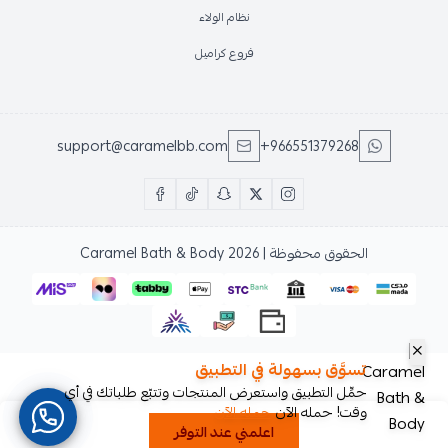
نظام الولاء
فروع كراميل
support@caramelbb.com
+966551379268
الحقوق محفوظة | 2026
Caramel Bath & Body
تسوَّق بسهولة في التطبيق
حمِّل التطبيق واستعرض المنتجات وتتبّع طلباتك في أي
وقت! حمله الآن
حمله الآن
اعلمني عند التوفر