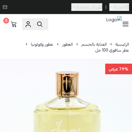
العربية
|
ريال سعودي
0
Caramel Bath & Body
الرئيسية
العناية بالجسم
العطور
عطور وكولونيا
عطر سافوي 100 مل
79% عرض