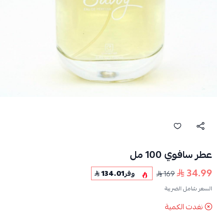
عطر سافوي 100 مل
34.99
169
وفر
134.01
السعر شامل الضريبة
نفدت الكمية