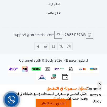
نظام الولاء
فروع كراميل
support@caramelbb.com
+966551379268
الحقوق محفوظة | 2026
Caramel Bath & Body
تسوَّق بسهولة في التطبيق
حمِّل التطبيق واستعرض المنتجات وتتبّع طلباتك في أي
وقت! حمله الآن
حمله الآن
اعلمني عند التوفر