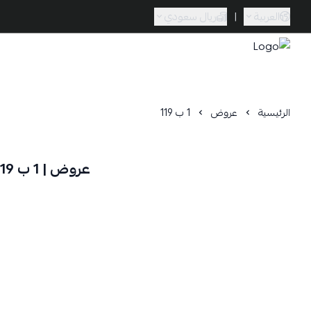
العربية
|
ريال سعودي
Caramel Bath & Body
الرئيسية
عروض
1 ب 119
عروض | 1 ب 119