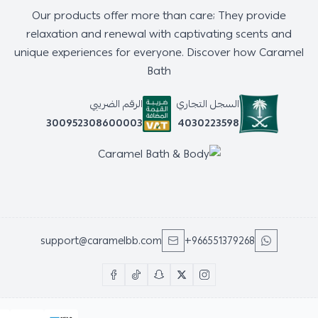
Our products offer more than care; They provide
relaxation and renewal with captivating scents and
unique experiences for everyone. Discover how Caramel
Bath
السجل التجاري
الرقم الضريبي
4030223598
300952308600003
support@caramelbb.com
+966551379268