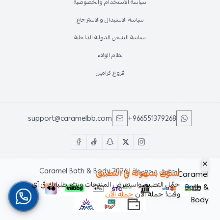
سياسة الاستخدام والخصوصية
سياسة الاستبدال والاسترجاع
سياسة الشحن الدولية الداخلية
نظام الولاء
فروع كراميل
support@caramelbb.com
+966551379268
الحقوق محفوظة | 2026
Caramel Bath & Body
تسوَّق بسهولة في التطبيق
حمِّل التطبيق واستعرض المنتجات وتتبّع طلباتك في أي
وقت! حمله الآن
حمله الآن