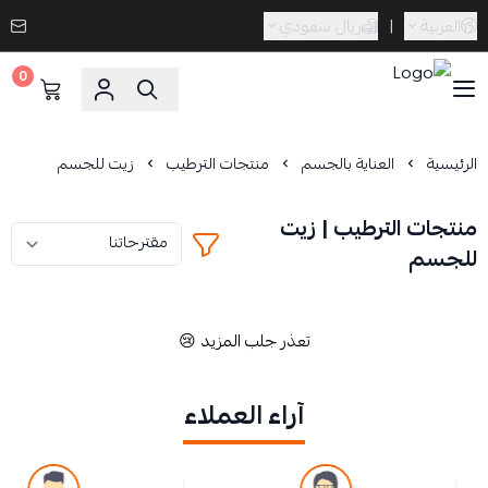
العربية
|
ريال سعودي
0
Caramel Bath & Body
الرئيسية
العناية بالجسم
منتجات الترطيب
زيت للجسم
منتجات الترطيب | زيت
للجسم
تعذر جلب المزيد 😢
آراء العملاء