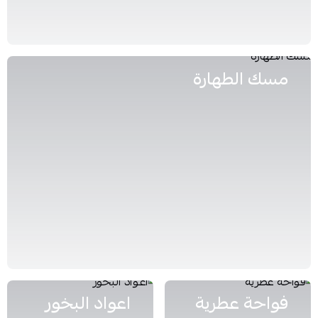
مسك الطهارة
فواحة عطرية
اعواد البخور